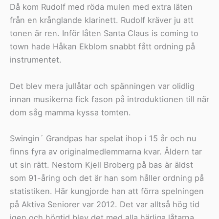
Då kom Rudolf med röda mulen med extra läten
från en krånglande klarinett. Rudolf kräver ju att
tonen är ren. Inför låten Santa Claus is coming to
town hade Håkan Ekblom snabbt fått ordning på
instrumentet.
Det blev mera jullåtar och spänningen var olidlig
innan musikerna fick fason på introduktionen till när
dom såg mamma kyssa tomten.
Swingin´ Grandpas har spelat ihop i 15 år och nu
finns fyra av originalmedlemmarna kvar. Åldern tar
ut sin rätt. Nestorn Kjell Broberg på bas är äldst
som 91-åring och det är han som håller ordning på
statistiken. Här kungjorde han att förra spelningen
på Aktiva Seniorer var 2012. Det var alltså hög tid
igen och högtid blev det med alla härliga låtarna