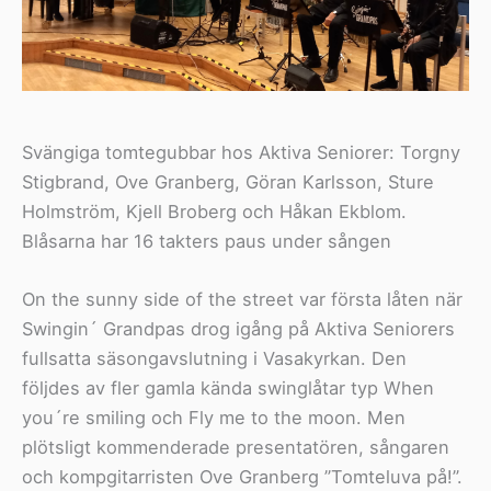
Svängiga tomtegubbar hos Aktiva Seniorer: Torgny
Stigbrand, Ove Granberg, Göran Karlsson, Sture
Holmström, Kjell Broberg och Håkan Ekblom.
Blåsarna har 16 takters paus under sången
On the sunny side of the street var första låten när
Swingin´ Grandpas drog igång på Aktiva Seniorers
fullsatta säsongavslutning i Vasakyrkan. Den
följdes av fler gamla kända swinglåtar typ When
you´re smiling och Fly me to the moon. Men
plötsligt kommenderade presentatören, sångaren
och kompgitarristen Ove Granberg ”Tomteluva på!”.