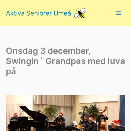
Hoppa
till
Aktiva Seniorer Umeå
innehåll
Onsdag 3 december,
Swingin´ Grandpas med luva
på