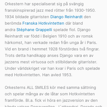
Orkestern har specialiserat sig på svängig
franskinspirerad jazz med rötter från 1930-1950.
1934 bildade gitarristen
Diango Reinhardt
den
berömda
Franska Hotkvintetten
där bland
andra
Stéphane Grappelli
spelade fiol. Django
Reinhardt var född i Belgien 1910 och av romsk
härkomst, han verkade redan från unga år i Paris.
Vid en brand i hemmet 1928 förstördes två fingrar.
Trots detta handikapp anses Django vara en av
jazzens mest virtuosa och stilbildande gitarrister.
Under världskriget var han kvar i Paris och spelade
med Hotkvintetten. Han avled 1953.
Orkesterns ALL SMILES kör med samma sättning
och spelar många av de låtar som Hotkvintetten
framförde. Bl.a. fick vi höra en jazzversion av den
kända valsen Donauwellen, J´attendrai, Dorado och