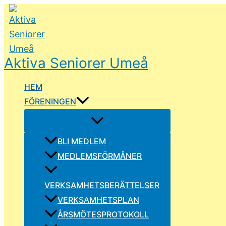
Hoppa
till
innehåll
Aktiva Seniorer Umeå
HEM
FÖRENINGEN
BLI MEDLEM
MEDLEMSFÖRMÅNER
VERKSAMHETSBERÄTTELSER
VERKSAMHETSPLAN
ÅRSMÖTESPROTOKOLL