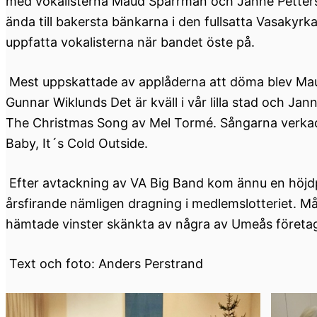
med vokalisterna Maud Sparrman och Janne Petters
ända till bakersta bänkarna i den fullsatta Vasakyrk
uppfatta vokalisterna när bandet öste på.
Mest uppskattade av applåderna att döma blev Mau
Gunnar Wiklunds Det är kväll i vår lilla stad och J
The Christmas Song av Mel Tormé. Sångarna verka
Baby, It´s Cold Outside.
Efter avtackning av VA Big Band kom ännu en höjdp
årsfirande nämligen dragning i medlemslotteriet. M
hämtade vinster skänkta av några av Umeås företa
Text och foto: Anders Perstrand