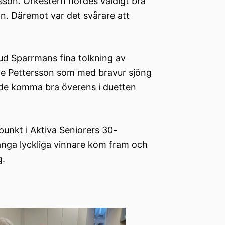
son. Orkestern hördes väldigt bra
an. Däremot var det svårare att
d Sparrmans fina tolkning av
anne Pettersson som med bravur sjöng
de komma bra överens i duetten
unkt i Aktiva Seniorers 30-
ånga lyckliga vinnare kom fram och
g.