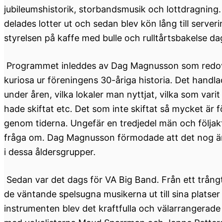
jubileumshistorik, storbandsmusik och lottdragning.
delades lotter ut och sedan blev kön lång till serve
styrelsen på kaffe med bulle och rulltårtsbakelse dage
Programmet inleddes av Dag Magnusson som redov
kuriosa ur föreningens 30-åriga historia. Det hand
under åren, vilka lokaler man nyttjat, vilka som var
hade skiftat etc. Det som inte skiftat så mycket är
genom tiderna. Ungefär en tredjedel män och följakt
fråga om. Dag Magnusson förmodade att det nog är
i dessa åldersgrupper.
Sedan var det dags för VA Big Band. Från ett trån
de väntande spelsugna musikerna ut till sina platser
instrumenten blev det kraftfulla och välarrangerade