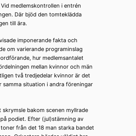
 Vid medlemskontrollen i entrén
ringen. Där bjöd den tomteklädda
n till ära.
isade imponerande fakta och
lade om varierande programinslag
it ordförande, hur medlemsantalet
 fördelningen mellan kvinnor och män
ligen två tredjedelar kvinnor är det
 samma situation i andra föreningar
gt skrymsle bakom scenen myllrade
 på podiet. Efter (jul)stämning av
 toner från det 18 man starka bandet