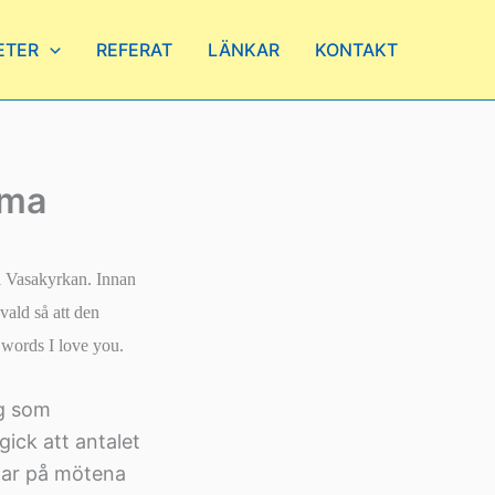
ETER
REFERAT
LÄNKAR
KONTAKT
mma
 Vasakyrkan. Innan
vald så att den
words I love you.
rg som
ick att antalet
mar på mötena