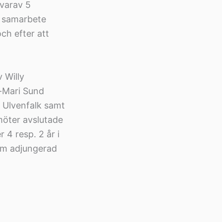
 varav 5
i samarbete
ch efter att
v Willy
-Mari Sund
 Ulvenfalk samt
öter avslutade
4 resp. 2 år i
om adjungerad