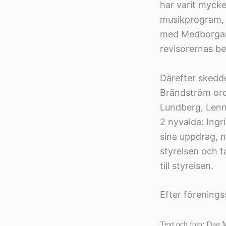
har varit mycke
musikprogram, 
med Medborgars
revisorernas be
Därefter skedde 
Brändström ord
Lundberg, Lenn
2 nyvalda: Ing
sina uppdrag, n
styrelsen och 
till styrelsen.
Efter förening
Text och foto: Dag