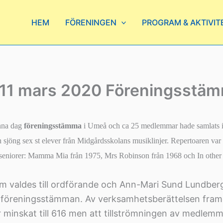
HEM
FÖRENINGEN
PROGRAM & AKTIVIT
11 mars 2020 Föreningsstä
nna dag
föreningsstämma
i Umeå och ca 25 medlemmar hade samlats i
sjöng sex st elever från Midgårdsskolans musiklinjer. Repertoaren var 
 seniorer: Mamma Mia från 1975, Mrs Robinson från 1968 och In other 
öm valdes till ordförande och Ann-Mari Sund Lundbe
r föreningsstämman. Av verksamhetsberättelsen framg
minskat till 616 men att tillströmningen av medlem