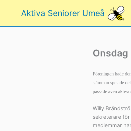
Hoppa
Aktiva Seniorer Umeå
till
innehåll
Onsdag 
Föreningen hade de
stämman spelade och 
passade även aktiva
Willy Brändstr
sekreterare fö
medlemmar har 