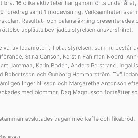
t bra. 16 olika aktiviteter har genomförts under året,
9 föredrag samt 1 modevisning. Verksamheten sker 
kolan. Resultat- och balansräkning presenterades o
rättelse upplästs beviljades styrelsen ansvarsfrihet.
val av ledamöter till bl.a. styrelsen, som nu består a
förande, Stina Carlson, Kerstin Fahlman Noord, Ann
art Jareman, Karin Bodén, Anders Perstrand, IngaLis
rid Robertsson och Gunborg Hammarström. Två ledam
ämligen Inger Nilsson och Margaretha Antonson efter 
tackades med blommor. Dag Magnusson fortsätter s
sstämman avslutades dagen med kaffe och fikabröd.
 Magnusson