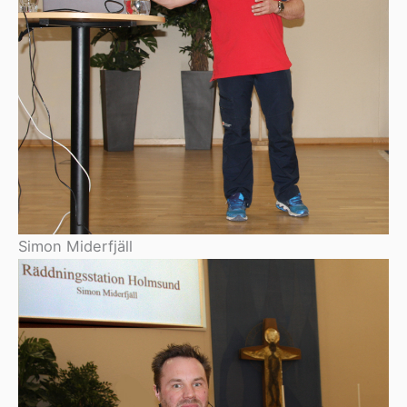
Simon Miderfjäll