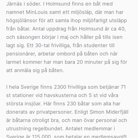
Järnäs i söder. I Holmsund finns en båt med
namnet MinLouis samt ett miljösläp, där man har
högsjölänsor för att samla ihop miljöfarligt utsläpp
från båtar. Antal uppdrag från Holmsund är ca 40,
och säsongen börjar i maj och håller på tills isen
lagt sig. Ett 30-tal frivilliga, från studenter till
pensionärer, arbetar ombord på båten och när
larmet kommer har man bara 20 minuter på sig för
att anmäla sig på båten.
I hela Sverige finns 2300 frivilliga som betjänar 71
st stationer vid havskusterna och 5 st vid våra
största insjöar. Här finns 230 båtar som alla har
donerats av privatpersoner. Enligt Simon Miderfjäll
är båtarna otroligt bra, och man övar personal och
utrustning regelbundet. Antalet medlemmar i
Sverige är 115 000, som betalar en medlemsavgift