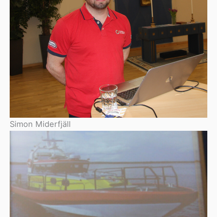
Simon Miderfjäll